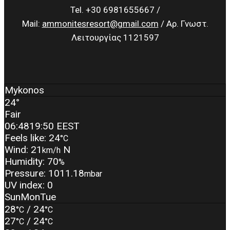
Tel. +30 6981655667 /
Mail:
ammonitesresort@gmail.com
/ Αρ. Γνωστ.
Λειτουργίας 1121597
Mykonos
24°
Fair
06:48
19:50 EEST
Feels like: 24
°C
Wind: 21
N
km/h
Humidity: 70
%
Pressure: 1011.18
mbar
UV index: 0
Sun
Mon
Tue
28
/ 24
°C
°C
27
/ 24
°C
°C