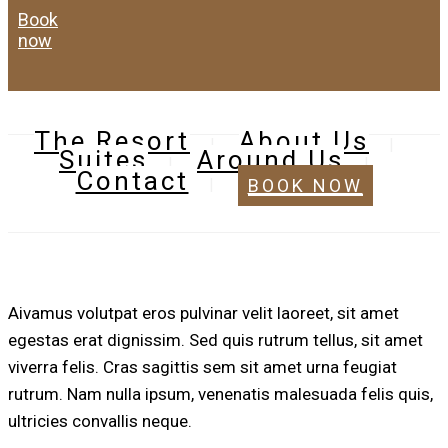
book
now
The Resort
About Us
Suites
Around Us
Contact
BOOK NOW
A
ivamus volutpat eros pulvinar velit laoreet, sit amet
egestas erat dignissim. Sed quis rutrum tellus, sit amet
viverra felis. Cras sagittis sem sit amet urna feugiat
rutrum. Nam nulla ipsum, venenatis malesuada felis quis,
ultricies convallis neque.